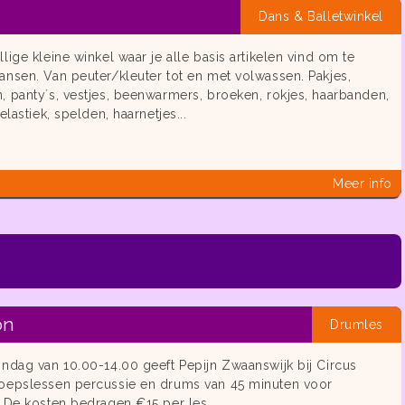
Dans & Balletwinkel
lige kleine winkel waar je alle basis artikelen vind om te
nsen. Van peuter/kleuter tot en met volwassen. Pakjes,
 panty´s, vestjes, beenwarmers, broeken, rokjes, haarbanden,
elastiek, spelden, haarnetjes...
Meer info
on
Drumles
ndag van 10.00-14.00 geeft Pepijn Zwaanswijk bij Circus
oepslessen percussie en drums van 45 minuten voor
. De kosten bedragen €15 per les.