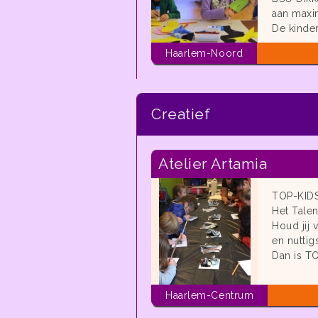
aan maxi
De kinder
Haarlem-Noord
Creatief
Atelier Artamia
TOP-KID
Het Talen
Houd jij 
en nutti
Dan is TO
Haarlem-Centrum