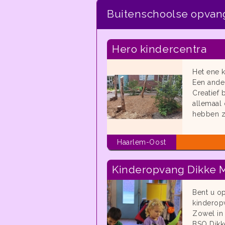
Buitenschoolse opvan
Hero kindercentra
Het ene k
Een ander
Creatief 
allemaal
hebben zo
Haarlem-Oost
Kinderopvang Dikke 
Bent u o
kinderopv
Zowel in 
BSO Dikk