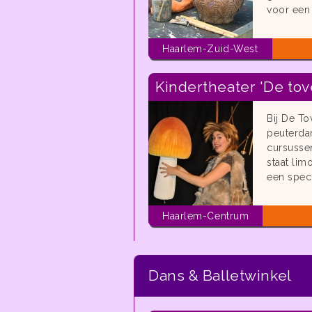
voor een 
Haarlem-Zuid-West
Kindertheater 'De tov
Bij De T
peuterda
cursussen
staat lim
een spec
Haarlem-Centrum
Dans & Balletwinkel