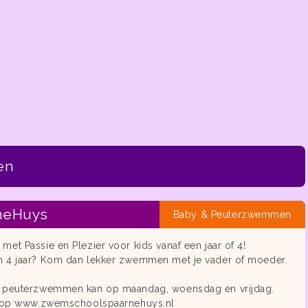
en
neHuys
Baby & Peuterzwemmen
et Passie en Plezier voor kids vanaf een jaar of 4!
 4 jaar? Kom dan lekker zwemmen met je vader of moeder.
 peuterzwemmen kan op maandag, woensdag en vrijdag.
o op www.zwemschoolspaarnehuys.nl