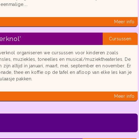
eenmalige....
Meer info
erknol'
Cursussen
overknol organiseren we cursussen voor kinderen zoals
nsles, muziekles, toneelles en musical/muziektheaterles. De
 zijn altijd in januari, maart, mei, september en november. Er
onade, thee en koffie op de tafel en afloop van elke les kan je
ulaasje pakken.
Meer info