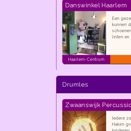
Danswinkel Haarlem
Een gezel
kunnen da
schoenen,
linten en 
Haarlem-Centrum
Drumles
Zwaanswijk Percussi
Iedere zo
Hakim gr
kinderen