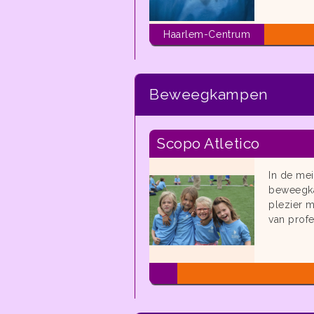
Haarlem-Centrum
Beweegkampen
Scopo Atletico
In de mei
beweegka
plezier 
van profe