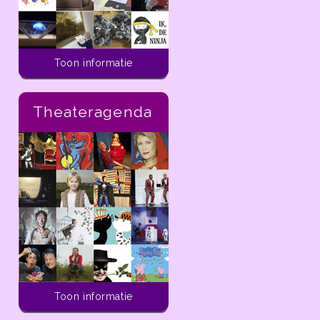
Toon informatie
Theateragenda
Activiteiten voor kinderen
Toon informatie
In de ladder van