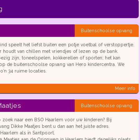
g
Buitenschoolse opvang
ind speelt het liefst buiten een potje voetbal of verstoppertje.
 houdt van chillen met vriendjes of lezen op de bank.
bezig zijn, toneelspelen, kokkerellen of sporten; het kan
 op de buitenschoolse opvang van Hero kindercentra. We
’n 34 ruime locaties.
Meer info
Maatjes
Buitenschoolse opvang
p zoek naar een BSO Haarlem voor uw kinderen? Bij
ang Dikke Maatjes bent u dan aan het juiste adres.
Haarlem als in Santpoort.
e Maatjes aan de Orionweg in Haarlem biedt dagelijks plaats