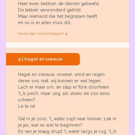
Heel even hebben de sterren gebeefd,
De takken verwonderd getrild.
Maar niemand die het begrepen heeft
en nu is er alles muis stil.
terug naar inhoudsopgave ▲
9 | Hagel en sneeuw
Hagel en sneeuw, onweer, wind en regen
deren ons niet; wij kunnen er wel tegen.
Lach er maar om, en stap er flink doorheen.
't_Is pech, maar zeg, als straks de zon eens
scheen?
La-la-la!
Gat in je zool, 't_water sopt naar binnen. Lek in
je jas, wat nu wel te beginnen?
En van je kraag drupt 't_water langs je rug. 't_Is