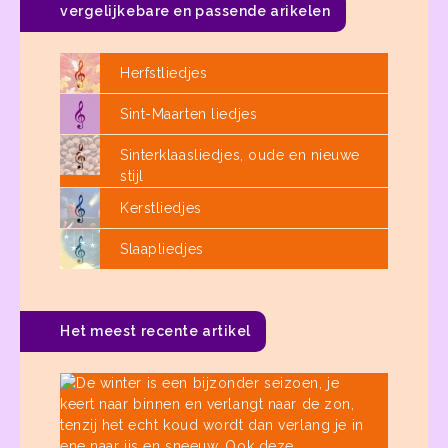
vergelijkebare en passende arikelen
Herfstliedjes
Sint-Maarten liedjes
Sinterklaasliedjes, oude en nieuwe
stijl
Kerstliedjes
Slaapliedjes
Het meest recente artikel
Winterli