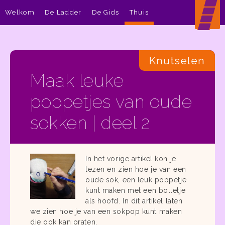
Welkom
De Ladder
De Gids
Thuis
Knutselen
Maak leuke
poppetjes van oude
sokken | deel 2
In het vorige artikel kon je
lezen en zien hoe je van een
oude sok, een leuk poppetje
kunt maken met een bolletje
als hoofd. In dit artikel laten
we zien hoe je van een sokpop kunt maken
die ook kan praten.