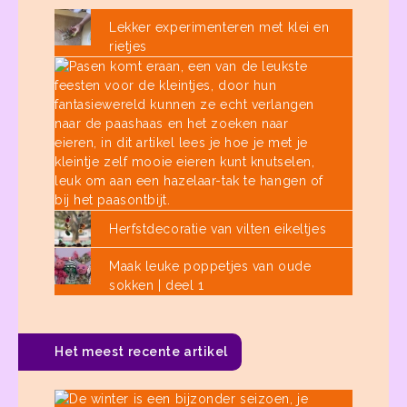
Lekker experimenteren met klei en
rietjes
Paaseitj
versiere
Herfstdecoratie van vilten eikeltjes
Maak leuke poppetjes van oude
sokken | deel 1
Het meest recente artikel