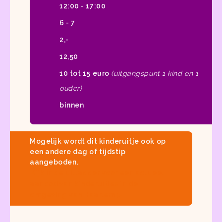
12:00 - 17:00
6 - 7
2,-
12,50
10 tot 15 euro
(uitgangspunt 1 kind en 1
ouder)
binnen
Mogelijk wordt dit kinderuitje ook op
een andere dag of tijdstip
aangeboden.
Kijk in
de uitladder
voor een actueel
aanbod van
kinderuitjes in de
omgeving van Haarlem