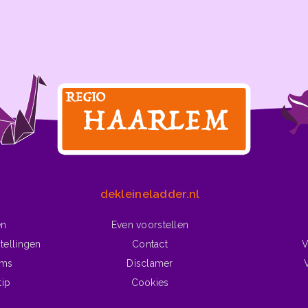
dekleineladder.nl
en
Even voorstellen
tellingen
Contact
V
lms
Disclamer
tip
Cookies