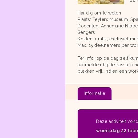
22 
Handig om te weten
Plaats: Teylers Museum, Sp
Docenten: Annemarie Nibb
Sengers
Kosten: gratis, exclusief m
Max. 15 deelnemers per wor
Ter info: op de dag zelf kun
aanmelden bij de kassa in h
plekken vrij. Indien een wo
Informatie
Deze activiteit von
woensdag 22 febru