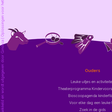
dekleineladder.nl is ontwikkeld en wordt uitgegeven door Ginolica | Oplossingen voor het web.
Ouders
Leuke uitjes en activiteit
Theaterprogramma Kindervoors
Bioscoopagenda kinderfi
Voor elke dag een leuke 
Zoek in de gids