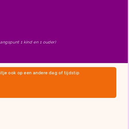
gangspunt 1 kind en 1 ouder)
itje ook op een andere dag of tijdstip
en actueel aanbod van
kinderuitjes in de