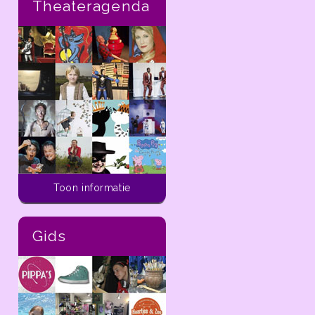
Theateragenda
Activiteiten voor kinderen
Toon informatie
In de ladder van
dekleineladder.nl vind je
alle activiteiten die je
Gids
vandaag tot aan 14 dagen
in de toekomst kunt doen
met kinderen van 0 t/m 12
jaar in de regio Haarlem.
In de
ladder
van