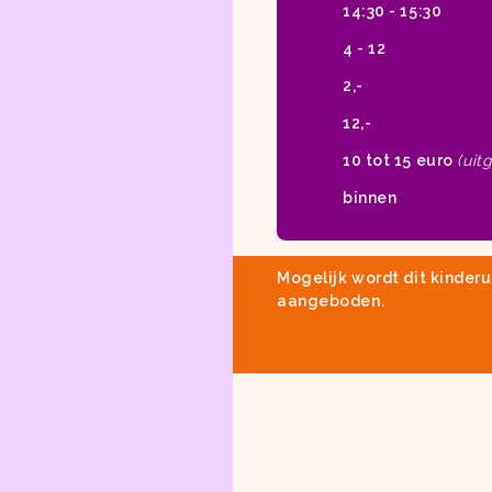
14:30 - 15:30
4 - 12
2,-
12,-
10 tot 15 euro
(uit
binnen
Mogelijk wordt dit kinderu
aangeboden.
Kijk in
de uitladder
voor e
omgeving van Haarlem