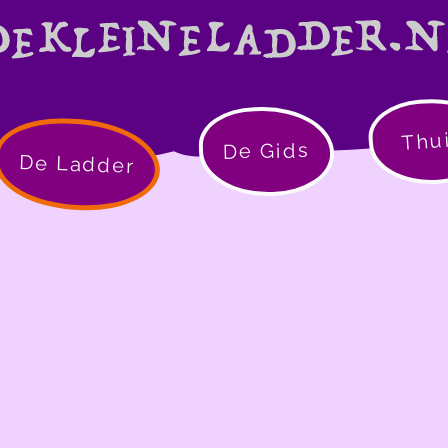
Thu
De Gids
De Ladder