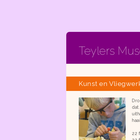
Teylers Mu
Kunst en Vliegwer
Dro
dat
uit
haa
22 