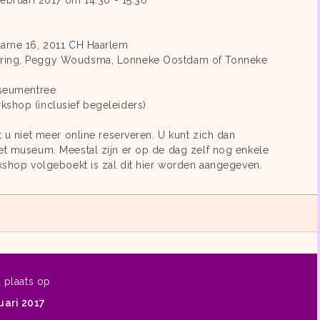
februari 2017 om 14:30 - 15:30
aarne 16, 2011 CH Haarlem
ering, Peggy Woudsma, Lonneke Oostdam of Tonneke
useumentree
kshop (inclusief begeleiders)
t u niet meer online reserveren. U kunt zich dan
et museum. Meestal zijn er op de dag zelf nog enkele
rkshop volgeboekt is zal dit hier worden aangegeven.
d plaats op
ari 2017