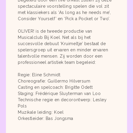
Begeleid door een live orkest zullen zij deze
spectaculaire voorstelling spelen die vol zit
met klassiekers als ‘As long as he needs me’,
Consider Yourself’ en ‘Pick a Pocket or Two’.
OLIVER! is de tweede productie van
Musicalclub Bij Koel. Net als bij het
succesvolle debuut ‘Kruimeltje’ bestaat de
spelersgroep uit ervaren en minder ervaren
talentvolle mensen. Zij worden door een
professioneel artistiek team begeleid:
Regie: Eline Schmidt
Choreografie: Guillermo Hilversum
Casting en spelcoach: Brigitte Odett
Staging: Frédérique Sluyterman van Loo
Technische regie en decorontwerp: Lesley
Pols
Muzikale leiding: Koel
Orkestleider: Bas Jongsma