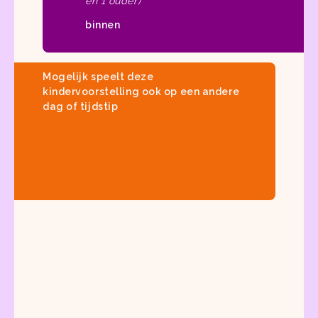
en 1 ouder)
binnen
Mogelijk speelt deze
kindervoorstelling ook op een andere
dag of tijdstip
Bekijk onze
theaterpagina met
kindervoorstellingen
voor een actueel
aanbod van
kindertheatervoorstellingen in de
theaters in en rond Haarlem