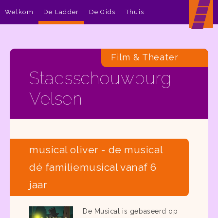
Welkom
De Ladder
De Gids
Thuis
Film & Theater
Stadsschouwburg
Velsen
musical oliver - de musical
dé familiemusical vanaf 6
jaar
De Musical is gebaseerd op