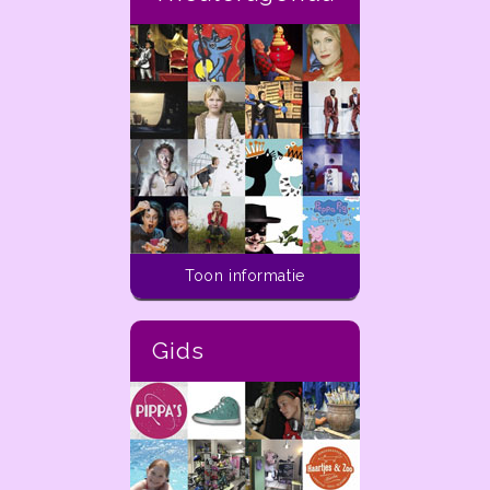
Activiteiten voor kinderen
Toon informatie
In de ladder van
dekleineladder.nl vind je
alle activiteiten die je
Gids
vandaag tot aan 14 dagen
in de toekomst kunt doen
met kinderen van 0 t/m 12
jaar in de regio Haarlem.
In de
ladder
van
dekleineladder.nl vind je alle