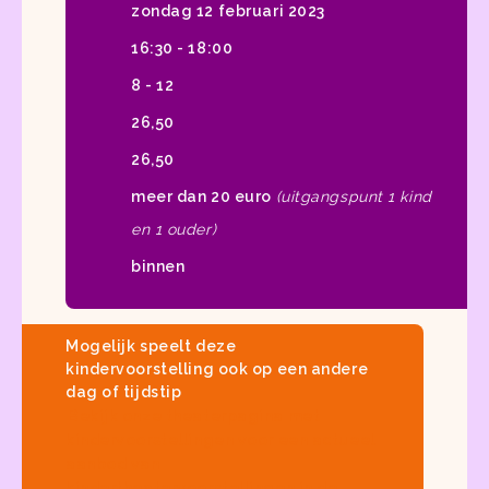
zondag 12 februari 2023
16:30 - 18:00
8 - 12
26,50
26,50
meer dan 20 euro
(uitgangspunt 1 kind
en 1 ouder)
binnen
Mogelijk speelt deze
kindervoorstelling ook op een andere
dag of tijdstip
Bekijk onze
theaterpagina met
kindervoorstellingen
voor een actueel
aanbod van
kindertheatervoorstellingen in de