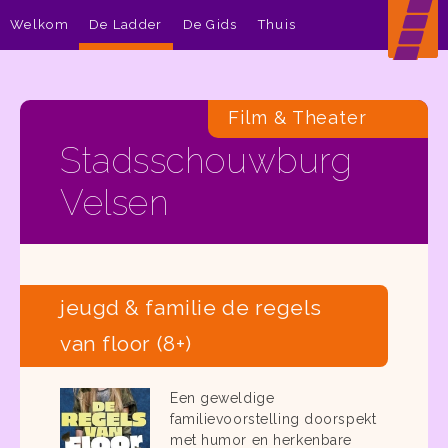
Welkom
De Ladder
De Gids
Thuis
Film & Theater
Stadsschouwburg
Velsen
jeugd & familie de regels
van floor (8+)
Een geweldige
familievoorstelling doorspekt
met humor en herkenbare