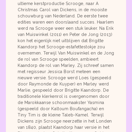
ultieme kerstproductie Scrooge, naar A
Christmas Carol van Dickens, in de mooiste
schouwburg van Nederland. De eerste twee
edities waren een doorslaand succes. Haarlem
werd na Scrooge weer een stuk leuker. Na Erik
van Muiswinkel (2011) en Peter de Jong (2013)
kon het eigenlijk niet uitblijven dat Brigitte
Kaandorp het Scrooge-estafettestokje zou
overnemen. Terwijl Van Muiswinkel en de Jong
de rol van Scrooge speelden, ambieert
Kaandorp de rol van Marley. Zij schreef samen
met regisseur Jessica Borst meteen een
nieuwe versie. Scrooge werd Loes (gespeeld
door Raymonde de Kuyper) en Marley werd
Marlie, gespeeld door Brigitte Kaandorp. De
traditionele klerkenrol is overgenomen door
de Marokkaanse schoonmaakster Yasmina
(gespeeld door Kaltoum Boufangacha) en
Tiny Tim is de kleine Taleb-Kamel. Terwijl
Dickens zijn Scrooge neerzette in het Londen
van 1840, plaatst Kaandorp haar versie in het