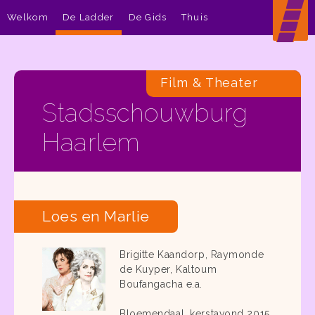
Welkom
De Ladder
De Gids
Thuis
Film & Theater
Stadsschouwburg
Haarlem
Loes en Marlie
Brigitte Kaandorp, Raymonde
de Kuyper, Kaltoum
Boufangacha e.a.
Bloemendaal, kerstavond 2015