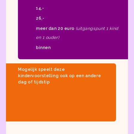
14,-
26,-
meer dan 20 euro
(uitgangspunt 1 kind
en 1 ouder)
binnen
Mogelijk speelt deze
kindervoorstelling ook op een andere
dag of tijdstip
Bekijk onze
theaterpagina met
kindervoorstellingen
voor een actueel
aanbod van
kindertheatervoorstellingen in de
theaters in en rond Haarlem