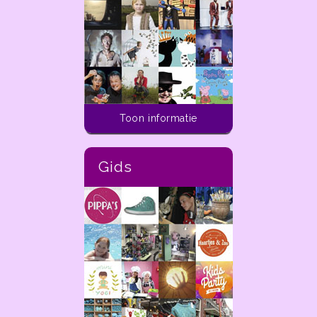
Activiteiten voor kinderen
Toon informatie
In de ladder van
dekleineladder.nl vind je
alle activiteiten die je
Gids
vandaag tot aan 14 dagen
in de toekomst kunt doen
met kinderen van 0 t/m 12
jaar in de regio Haarlem.
In de
ladder
van
dekleineladder.nl vind je alle
activiteiten
die je
vandaag
tot aan 14 dagen
in de
toekomst kunt doen met
kinderen
van 0 t/m 12 jaar in