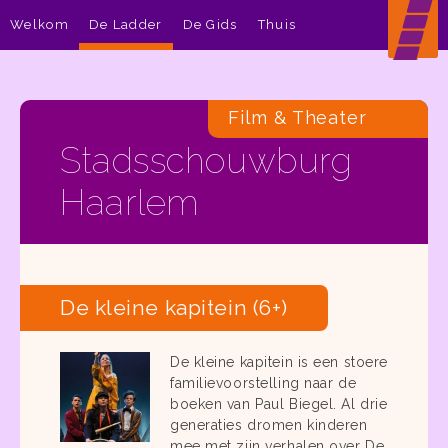
Welkom
De Ladder
De Gids
Thuis
Film & Theater
Stadsschouwburg
Haarlem
De kleine kapitein (6+)
De kleine kapitein is een stoere
familievoorstelling naar de
boeken van Paul Biegel. Al drie
generaties dromen kinderen
mee met zijn verhalen over De