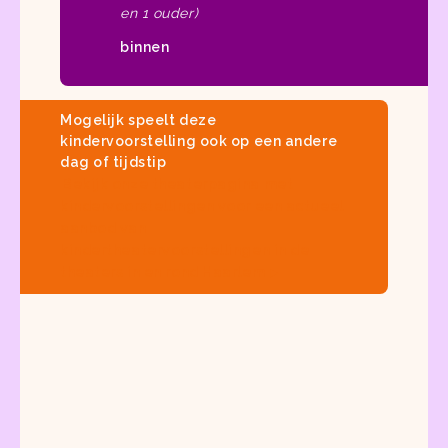
en 1 ouder)
binnen
Mogelijk speelt deze
kindervoorstelling ook op een andere
dag of tijdstip
Bekijk onze
theaterpagina met
kindervoorstellingen
voor een actueel
aanbod van
kindertheatervoorstellingen in de
theaters in en rond Haarlem