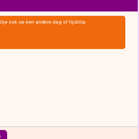
itje ook op een andere dag of tijdstip
en actueel aanbod van
kinderuitjes in de
n