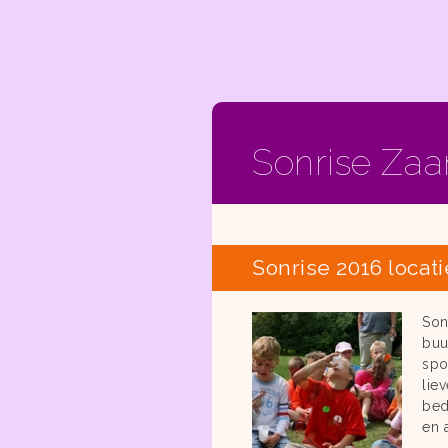
Sonrise Za
Sonrise 2016 loca
Son
buu
spo
lie
bed
en 