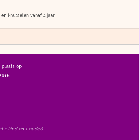
en knutselen vanaf 4 jaar.
d plaats op
 2016
t 1 kind en 1 ouder)