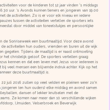
activiteiten voor de kinderen tot 12 jaar vinden 's middags
 16.30 uur. ‘s Avonds kunnen tieners en jongeren van 19.00
t de activiteiten. Zo is er voor elk niveau en iedere
 pauzes tussen de activiteiten vertellen de sporters iets
, meestal door middel van toneelstukjes en persoonlijke
van de Sonriseweek een buurtmaaltijd. Voor deze avond
de activiteiten hun ouders, vrienden en buren uit de wijk
n gegeten. Tijdens de maaltijd is er naast ontmoeting
 het christelijk geloof. De sporters vertellen graag
Jezus kennen en dat een leven met Jezus voor iedereen is
bij veel mensen een blijvende indruk achter. Kijk op het
nneer deze buurtmaaltijd is.
22 juli 2016 zullen op veel velden en pleinen weer zo'n
en jongeren (en hun ouders) elke middag en avond samen
olleyballen, dansen of lekker knutselen met de
tteams. Ze komen naar meer dan 10 verschillende wijken
fddorp, IJmuiden, Velserbroek en Beverwijk.