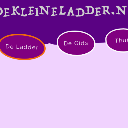
Thu
De Gids
De Ladder