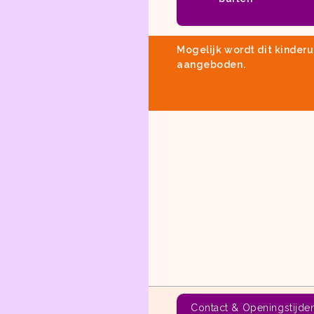
Mogelijk wordt dit kinderu
aangeboden.
Kijk in
de uitladder
voor e
omgeving van Haarlem
Contact & Openingstijde