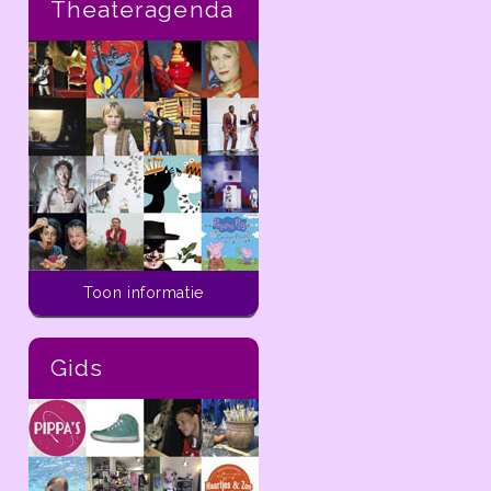
Theateragenda
Activiteiten voor kinderen
Toon informatie
In de ladder van
dekleineladder.nl vind je
alle activiteiten die je
Gids
vandaag tot aan 14 dagen
in de toekomst kunt doen
met kinderen van 0 t/m 12
jaar in de regio Haarlem.
In de
ladder
van