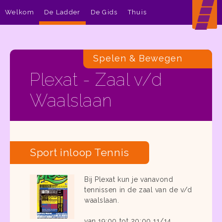
Welkom
De Ladder
De Gids
Thuis
Spelen & Bewegen
Plexat - Zaal v/d
Waalslaan
Sport inloop Tennis
Bij Plexat kun je vanavond
tennissen in de zaal van de v/d
waalslaan.
van 19:00 tot 20:00 11/14