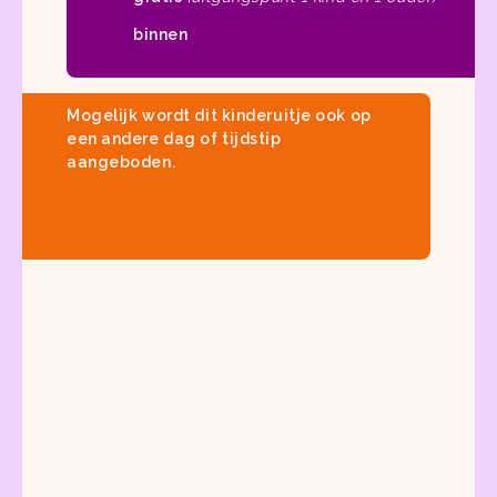
binnen
Mogelijk wordt dit kinderuitje ook op
een andere dag of tijdstip
aangeboden.
Kijk in
de uitladder
voor een actueel
aanbod van
kinderuitjes in de
omgeving van Haarlem