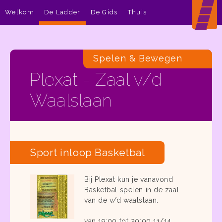
Welkom
De Ladder
De Gids
Thuis
Spelen & Bewegen
Plexat - Zaal v/d
Waalslaan
Sport inloop Basketbal
Bij Plexat kun je vanavond
Basketbal spelen in de zaal
van de v/d waalslaan.
van 19:00 tot 20:00 11/14