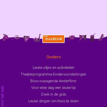
en sneeuw. Ook deze
kinderen
kinderliedjes gaan over die
prachtige winter, met
sneeuwballen,
sneeuwpoppen en natuurlijk
schaatsen en sleeën
Ga naar ▶
Winterliedjes
Ouders
Leuke uitjes en activiteiten
Theaterprogramma Kindervoorstellingen
Bioscoopagenda kinderfilms
Voor elke dag een leuke tip
Zoek in de gids
Leuke dingen om thuis te doen