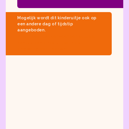
Mogelijk wordt dit kinderuitje ook op
een andere dag of tijdstip
aangeboden.
Kijk in
de uitladder
voor een actueel
aanbod van
kinderuitjes in de
omgeving van Haarlem