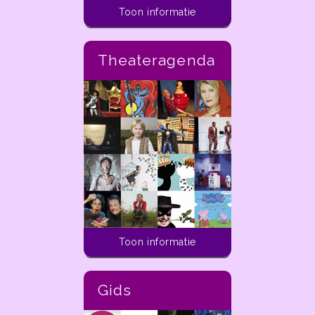
Toon informatie
Theateragenda
Activiteiten voor kinderen
Toon informatie
In de ladder van
dekleineladder.nl vind je
alle activiteiten die je
Gids
vandaag tot aan 14 dagen
in de toekomst kunt doen