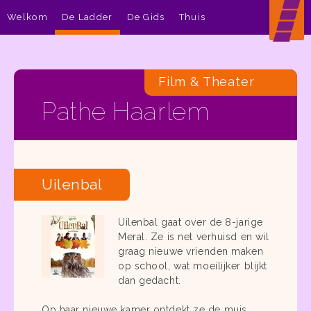
Welkom
De Ladder
De Gids
Thuis
Film & Theater
Pathe Haarlem
Uilenbal
Uilenbal gaat over de 8-jarige
Meral. Ze is net verhuisd en wil
graag nieuwe vrienden maken
op school, wat moeilijker blijkt
dan gedacht.
Op haar nieuwe kamer ontdekt ze de muis