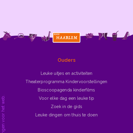
prachtige winter, met
sneeuwballen,
sneeuwpoppen en natuurlijk
schaatsen en sleeën
Ga naar ▶
Winterliedjes
Ouders
Leuke uitjes en activiteiten
Theaterprogramma Kindervoorstellingen
Bioscoopagenda kinderfilms
Voor elke dag een leuke tip
Zoek in de gids
Leuke dingen om thuis te doen