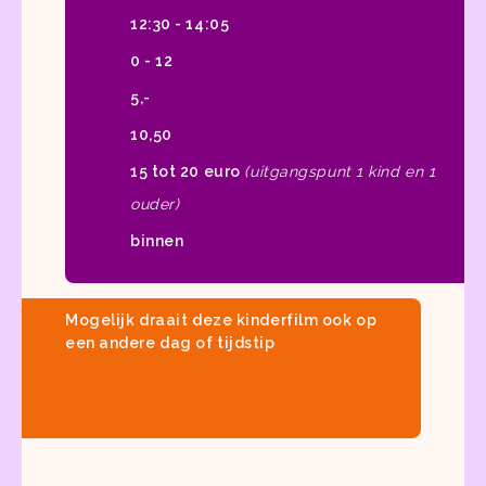
12:30 - 14:05
0 - 12
5,-
10,50
15 tot 20 euro
(uitgangspunt 1 kind en 1
ouder)
binnen
Mogelijk draait deze kinderfilm ook op
een andere dag of tijdstip
Bekijk onze
bioscoopagenda
voor een
actueel aanbod van
kinderfilms in
Haarlem en Zandvoort