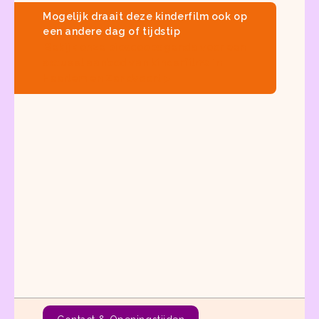
Mogelijk draait deze kinderfilm ook op
een andere dag of tijdstip
Bekijk onze
bioscoopagenda
voor een
actueel aanbod van
kinderfilms in
Haarlem en Zandvoort