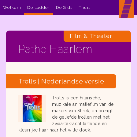
Welkom
De Ladder
De Gids
Thuis
Film & Theater
Pathe Haarlem
Trolls | Nederlandse versie
Trolls is een hilarische,
muzikale animatiefilm van de
makers van Shrek, en brengt
de geliefde trollen met het
zwaartekracht tartende en
kleurrijke haar naar het witte doek.