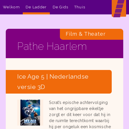
Welkom
De Ladder
De Gids
Thuis
Film & Theater
Pathe Haarlem
Ice Age 5 | Nederlandse
versie 3D
Scrat’s epische achtervolging
van het ongrijpbare eikeltje
zorgt er dit keer voor dat hij in
de ruimte terechtkomt waarbij
hij per ongeluk een kosmische