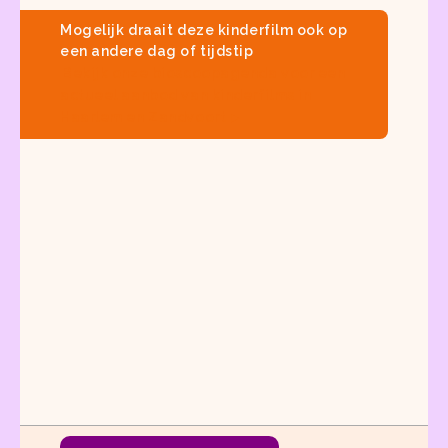
Mogelijk draait deze kinderfilm ook op
een andere dag of tijdstip
Bekijk onze
bioscoopagenda
voor een
actueel aanbod van
kinderfilms in
Haarlem en Zandvoort