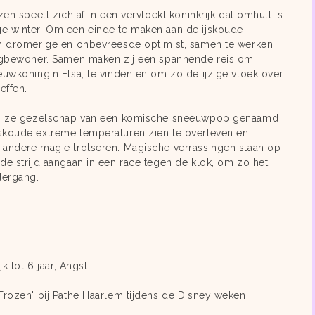
zen speelt zich af in een vervloekt koninkrijk dat omhult is
e winter. Om een einde te maken aan de ijskoude
en dromerige en onbevreesde optimist, samen te werken
ergbewoner. Samen maken zij een spannende reis om
euwkoningin Elsa, te vinden en om zo de ijzige vloek over
effen.
gen ze gezelschap van een komische sneeuwpop genaamd
skoude extreme temperaturen zien te overleven en
 andere magie trotseren. Magische verrassingen staan op
de strijd aangaan in een race tegen de klok, om zo het
dergang.
jk tot 6 jaar, Angst
Frozen' bij Pathe Haarlem tijdens de Disney weken;