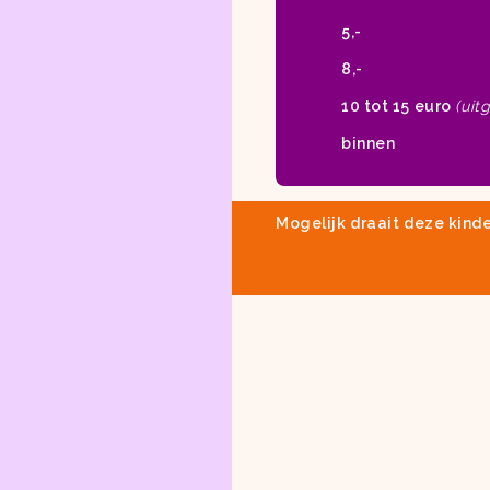
5,-
8,-
10 tot 15 euro
(uit
binnen
Mogelijk draait deze kinde
Bekijk onze
bioscoopage
Haarlem en Zandvoort