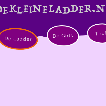
Thu
De Gids
De Ladder