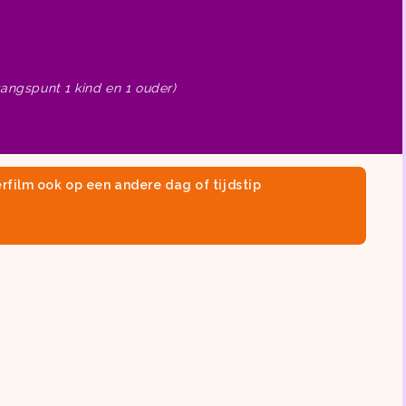
gangspunt 1 kind en 1 ouder)
rfilm ook op een andere dag of tijdstip
nda
voor een actueel aanbod van
kinderfilms in