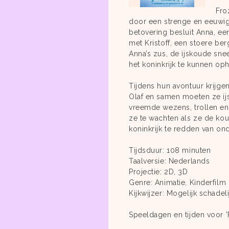
Fro
door een strenge en eeuwig
betovering besluit Anna, e
met Kristoff, een stoere b
Anna’s zus, de ijskoude sne
het koninkrijk te kunnen oph
Tijdens hun avontuur krij
Olaf en samen moeten ze ij
vreemde wezens, trollen en
ze te wachten als ze de kou
koninkrijk te redden van on
Tijdsduur: 108 minuten
Taalversie: Nederlands
Projectie: 2D, 3D
Genre: Animatie, Kinderfilm
Kijkwijzer: Mogelijk schadeli
Speeldagen en tijden voor '