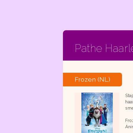
Pathe Haar
Frozen (NL)
Sta
haa
sme
Fro
Ani