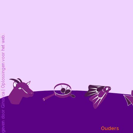
dekleineladder.nl is ontwikkeld en wordt uitgegeven door Ginolica | Oplossingen voor het web.
Ouders