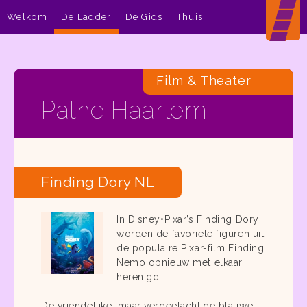
Welkom
De Ladder
De Gids
Thuis
Film & Theater
Pathe Haarlem
Finding Dory NL
In Disney•Pixar’s Finding Dory
worden de favoriete figuren uit
de populaire Pixar-film Finding
Nemo opnieuw met elkaar
herenigd.
De vriendelijke, maar vergeetachtige blauwe