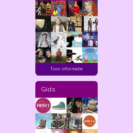
Activiteiten voor kinderen
Toon informatie
In de ladder van
dekleineladder.nl vind je
alle activiteiten die je
Gids
vandaag tot aan 14 dagen
in de toekomst kunt doen
met kinderen van 0 t/m 12
jaar in de regio Haarlem.
In de
ladder
van
dekleineladder.nl vind je alle
activiteiten
die je
vandaag