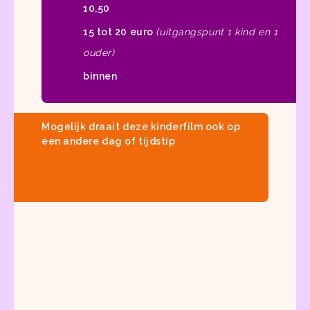
10,50
15 tot 20 euro
(uitgangspunt 1 kind en 1
ouder)
binnen
Mogelijk draait deze kinderfilm ook op
een andere dag of tijdstip
Bekijk onze
bioscoopagenda
voor een
actueel aanbod van
kinderfilms in
Haarlem en Zandvoort