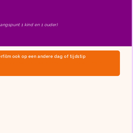
gangspunt 1 kind en 1 ouder)
rfilm ook op een andere dag of tijdstip
nda
voor een actueel aanbod van
kinderfilms in