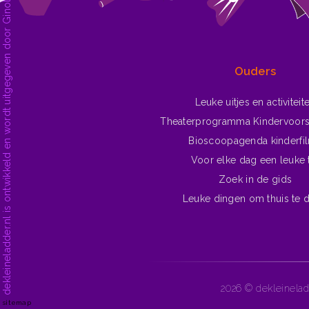
dekleineladder.nl is ontwikkeld en wordt uitgegeven door Ginolica | Oplossingen voor het web.
Ouders
Leuke uitjes en activiteit
Theaterprogramma Kindervoors
Bioscoopagenda kinderfi
Voor elke dag een leuke 
Zoek in de gids
Leuke dingen om thuis te 
2026 © dekleinelad
sitemap