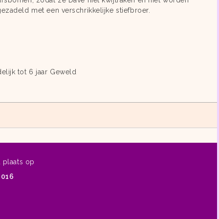
rsbomen, zodat ze Dave niet kwijtraken én niet worden
ezadeld met een verschrikkelijke stiefbroer.
m
lijk tot 6 jaar Geweld
d plaats op
2016