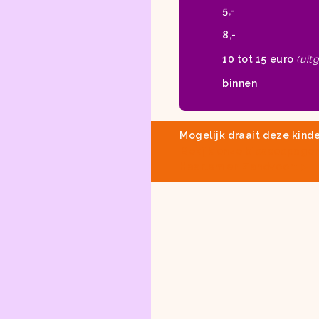
5,-
8,-
10 tot 15 euro
(uit
binnen
Mogelijk draait deze kinde
Bekijk onze
bioscoopage
Haarlem en Zandvoort