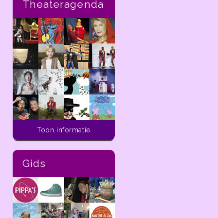
Theateragenda
Activiteiten voor kinderen
Toon informatie
In de ladder van
dekleineladder.nl vind je
alle activiteiten die je
Gids
vandaag tot aan 14 dagen
in de toekomst kunt doen
met kinderen van 0 t/m 12
jaar in de regio Haarlem.
In de
ladder
van