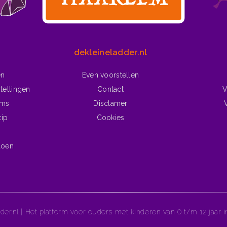
dekleineladder.nl
en
Even voorstellen
tellingen
Contact
V
lms
Disclamer
tip
Cookies
doen
der.nl | Het platform voor ouders met kinderen van 0 t/m 12 jaar 