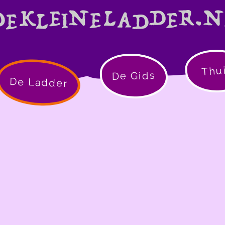
Thu
De Gids
De Ladder