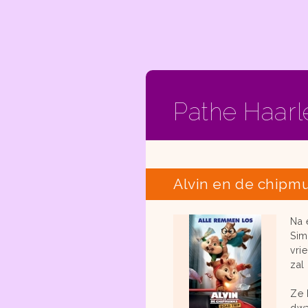
Pathe Haar
Alvin en de chipmu
Na 
Sim
vri
zal
Ze 