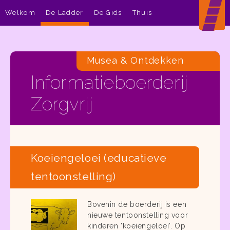
Welkom
De Ladder
De Gids
Thuis
Musea & Ontdekken
Informatieboerderij
Zorgvrij
Koeiengeloei (educatieve
tentoonstelling)
Bovenin de boerderij is een
nieuwe tentoonstelling voor
kinderen 'koeiengeloei'. Op