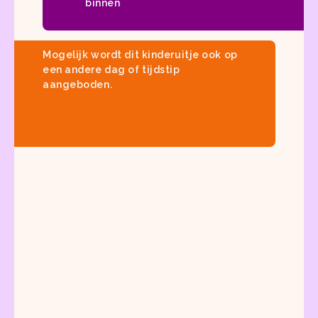
binnen
Mogelijk wordt dit kinderuitje ook op
een andere dag of tijdstip
aangeboden.
Kijk in
de uitladder
voor een actueel
aanbod van
kinderuitjes in de
omgeving van Haarlem