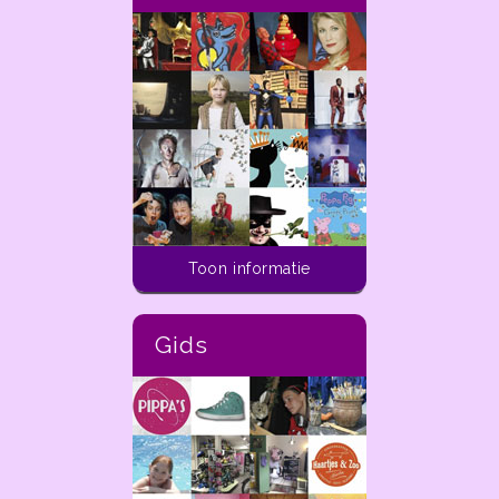
Activiteiten voor kinderen
Toon informatie
In de ladder van
dekleineladder.nl vind je
alle activiteiten die je
Gids
vandaag tot aan 14 dagen
in de toekomst kunt doen
met kinderen van 0 t/m 12
jaar in de regio Haarlem.
In de
ladder
van
dekleineladder.nl vind je alle