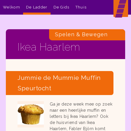
Welkom
De Ladder
De Gids
Thuis
Spelen & Bewegen
Ikea Haarlem
Jummie de Mummie Muffin
Speurtocht
Ga je deze week mee op zoek
naar een heerlijke muffin en
letters bij Ikea Haarlem? Ook
de huisvriend van Ikea
Haarlem, Fabler Björn komt