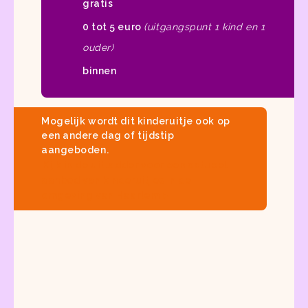
gratis
0 tot 5 euro
(uitgangspunt 1 kind en 1
ouder)
binnen
Mogelijk wordt dit kinderuitje ook op
een andere dag of tijdstip
aangeboden.
Kijk in
de uitladder
voor een actueel
aanbod van
kinderuitjes in de
omgeving van Haarlem