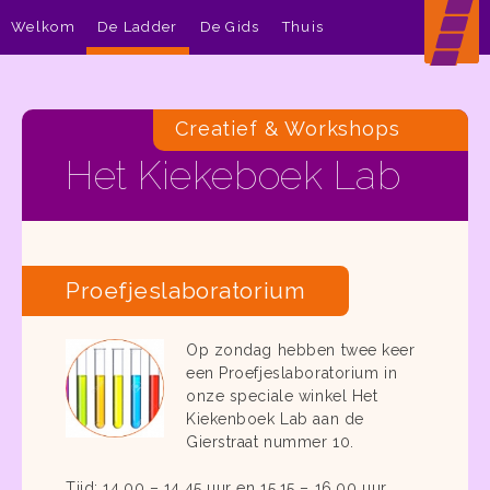
Welkom
De Ladder
De Gids
Thuis
Creatief & Workshops
Het Kiekeboek Lab
Proefjeslaboratorium
Op zondag hebben twee keer
een Proefjeslaboratorium in
onze speciale winkel Het
Kiekenboek Lab aan de
Gierstraat nummer 10.
Tijd: 14.00 – 14.45 uur en 15.15 – 16.00 uur