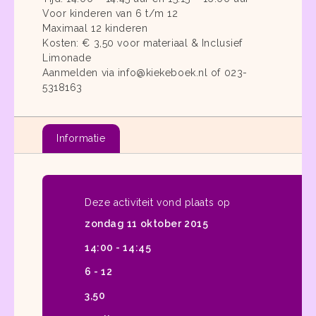
Voor kinderen van 6 t/m 12
Maximaal 12 kinderen
Kosten: € 3,50 voor materiaal & Inclusief
Limonade
Aanmelden via info@kiekeboek.nl of 023-
5318163
Informatie
Deze activiteit vond plaats op
zondag 11 oktober 2015
14:00 - 14:45
6 - 12
3,50