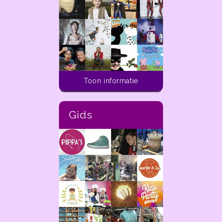
Activiteiten voor kinderen
Toon informatie
In de ladder van
dekleineladder.nl vind je
alle activiteiten die je
Gids
vandaag tot aan 14 dagen
in de toekomst kunt doen
met kinderen van 0 t/m 12
jaar in de regio Haarlem.
In de
ladder
van
dekleineladder.nl vind je alle
activiteiten
die je
vandaag
tot aan 14 dagen
in de
toekomst kunt doen met
kinderen
van 0 t/m 12 jaar in