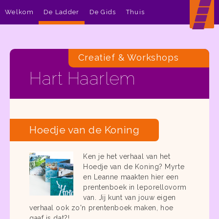
Welkom
De Ladder
De Gids
Thuis
Creatief & Workshops
Hart Haarlem
Hoedje van de Koning
Ken je het verhaal van het
Hoedje van de Koning? Myrte
en Leanne maakten hier een
prentenboek in leporellovorm
van. Jij kunt van jouw eigen
verhaal ook zo'n prentenboek maken, hoe
gaaf is dat?!