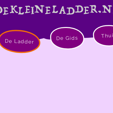
Thu
De Gids
De Ladder