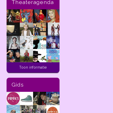
Theateragenda
Activiteiten voor kinderen
Toon informatie
In de ladder van
dekleineladder.nl vind je
alle activiteiten die je
Gids
vandaag tot aan 14 dagen
in de toekomst kunt doen
met kinderen van 0 t/m 12
jaar in de regio Haarlem.
In de
ladder
van