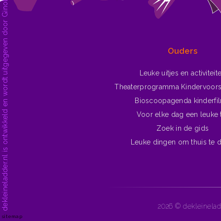
dekleineladder.nl is ontwikkeld en wordt uitgegeven door Ginolica | Oplossingen voor het web.
Ouders
Leuke uitjes en activiteit
Theaterprogramma Kindervoors
Bioscoopagenda kinderfi
Voor elke dag een leuke 
Zoek in de gids
Leuke dingen om thuis te 
2026 © dekleinelad
sitemap