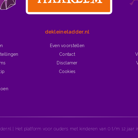
dekleineladder.nl
en
Even voorstellen
tellingen
Contact
V
lms
Disclamer
tip
Cookies
doen
der.nl | Het platform voor ouders met kinderen van 0 t/m 12 jaar 