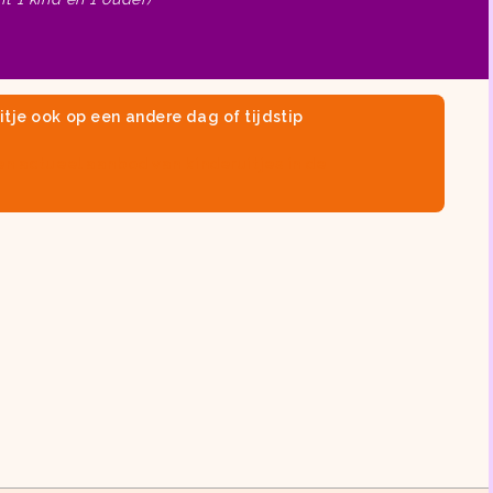
itje ook op een andere dag of tijdstip
en actueel aanbod van
kinderuitjes in de