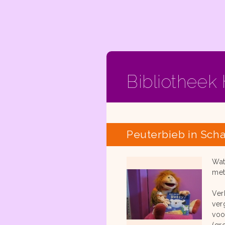
Bibliotheek
Peuterbieb in Scha
Wat
met
Ver
ver
voo