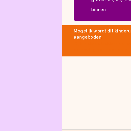
binnen
Mogelijk wordt dit kinderu
aangeboden.
Kijk in
de uitladder
voor e
omgeving van Haarlem