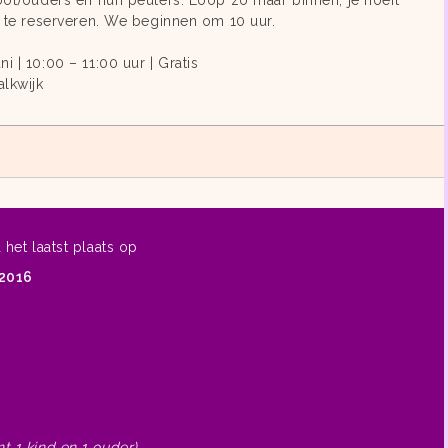
oot)ouders en hun peuters. Loop zo maar binnen, je hoeft
t te reserveren. We beginnen om 10 uur.
i | 10:00 – 11:00 uur | Gratis
lkwijk
 het laatst plaats op
 2016
t 1 kind en 1 ouder)