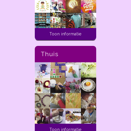
activiteiten
die je
vandaag
tot aan 14 dagen
in de
toekomst kunt doen met
kinderen
van 0 t/m 12 jaar in
Alle kindervoorstellingen die
de regio
Haarlem
. Zo kun je
het aankomende jaar draaien
denken aan
speeltuinen,
Toon informatie
in de theaters van Haarlem en
kinderboerderijen,
omgeving op een rij!
zwembaden, het theater en
nog veel meer
. Al deze
Thuis
activiteiten zijn te filteren
Een theatervoorstelling
zodat je snel vindt, waar je
boek je vaak wat eerder
naar opzoek bent. Zo kun je
van te voren, en daarom
bijvoorbeeld filteren op
heeft dekleineladder.nl
leeftijd, activiteiten-soort,
speciaal voor de
budget, het aantal kinderen
theaterliefhebbers een
en meer.
theaterprogramma
gemaakt voor het hele jaar
Bekijk de uitjes die te
In het theaterprogramma vind
doen zijn in Haarlem
je alle voorstelling die in de
Gids
theaters in de regio Haarlem
spelen, van de grote stukken
Mis je een activiteit of wil
Toon informatie