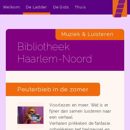
Welkom
De Ladder
De Gids
Thuis
Muziek & Luisteren
Bibliotheek
Haarlem-Noord
Peuterbieb in de zomer
Voorlezen en meer. Wat is er
fijner dan samen luisteren naar
een verhaal.
Verhalen prikkelen de fantasie,
ontwikkelen het taalgevoel en