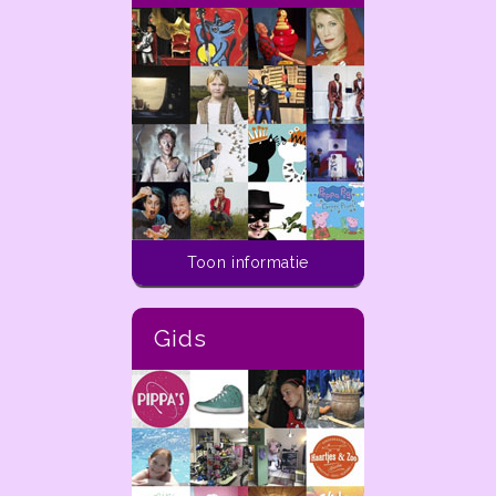
Activiteiten voor kinderen
Toon informatie
In de ladder van
dekleineladder.nl vind je
alle activiteiten die je
Gids
vandaag tot aan 14 dagen
in de toekomst kunt doen
met kinderen van 0 t/m 12
jaar in de regio Haarlem.
In de
ladder
van
dekleineladder.nl vind je alle