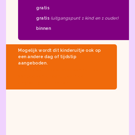
gratis
gratis
(uitgangspunt 1 kind en 1 ouder)
binnen
Mogelijk wordt dit kinderuitje ook op
een andere dag of tijdstip
aangeboden.
Kijk in
de uitladder
voor een actueel
aanbod van
kinderuitjes in de
omgeving van Haarlem